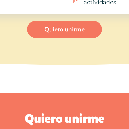
actividades
Quiero unirme
Quiero unirme