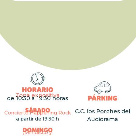
HORARIO
Zona expositiva
PÁRKING
de 10:30 a 19:30 horas
SÁBADO
C.C. los Porches del
Concierto Happening Rock
Audiorama
a partir de 19:30 h
DOMINGO
¡Minidisco y